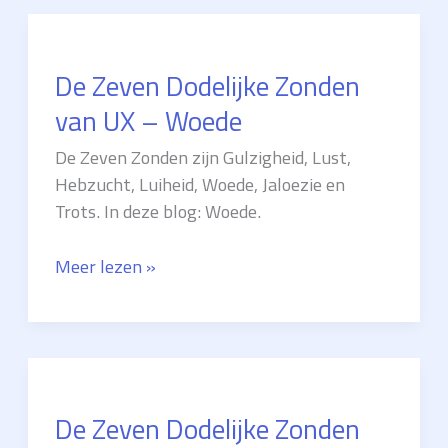
Zonden
van
UX
De Zeven Dodelijke Zonden
–
Jaloezie
van UX – Woede
De Zeven Zonden zijn Gulzigheid, Lust,
Hebzucht, Luiheid, Woede, Jaloezie en
Trots. In deze blog: Woede.
De
Meer lezen »
Zeven
Dodelijke
Zonden
van
UX
De Zeven Dodelijke Zonden
–