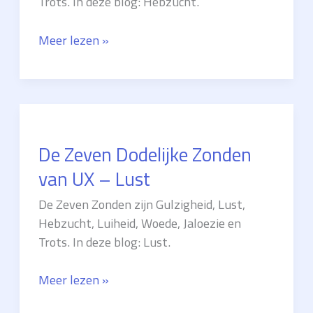
Trots. In deze blog: Hebzucht.
De
Meer lezen »
Zeven
Dodelijke
Zonden
van
UX
De Zeven Dodelijke Zonden
–
Hebzucht
van UX – Lust
De Zeven Zonden zijn Gulzigheid, Lust,
Hebzucht, Luiheid, Woede, Jaloezie en
Trots. In deze blog: Lust.
De
Meer lezen »
Zeven