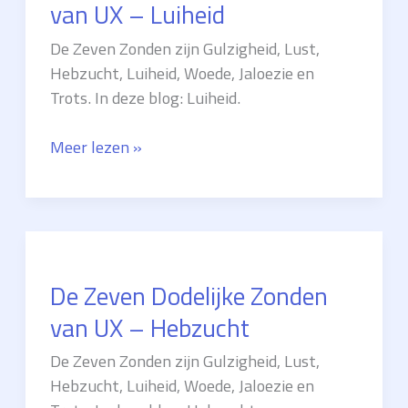
Woede
van UX – Luiheid
De Zeven Zonden zijn Gulzigheid, Lust,
Hebzucht, Luiheid, Woede, Jaloezie en
Trots. In deze blog: Luiheid.
De
Meer lezen »
Zeven
Dodelijke
Zonden
van
UX
De Zeven Dodelijke Zonden
–
Luiheid
van UX – Hebzucht
De Zeven Zonden zijn Gulzigheid, Lust,
Hebzucht, Luiheid, Woede, Jaloezie en