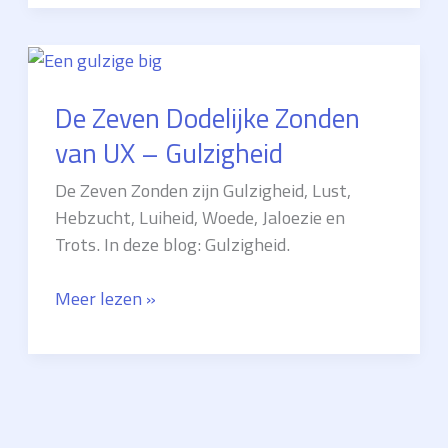
Dodelijke
Zonden
van
UX
De Zeven Dodelijke Zonden
–
Lust
van UX – Gulzigheid
De Zeven Zonden zijn Gulzigheid, Lust,
Hebzucht, Luiheid, Woede, Jaloezie en
Trots. In deze blog: Gulzigheid.
De
Meer lezen »
Zeven
Dodelijke
Zonden
van
UX