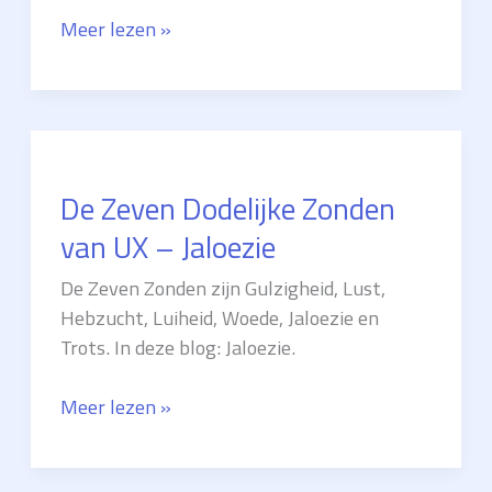
De
Meer lezen »
Zeven
Dodelijke
Zonden
van
UX
De Zeven Dodelijke Zonden
–
Trots
van UX – Jaloezie
De Zeven Zonden zijn Gulzigheid, Lust,
Hebzucht, Luiheid, Woede, Jaloezie en
Trots. In deze blog: Jaloezie.
De
Meer lezen »
Zeven
Dodelijke